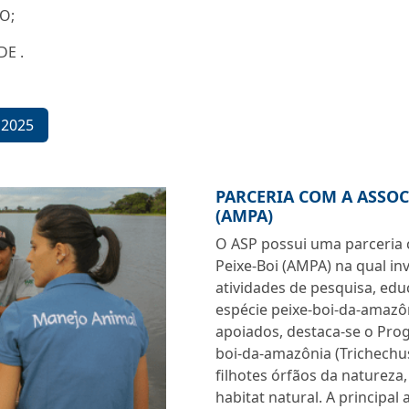
O;
E .
 2025
PARCERIA COM A ASSOC
(AMPA)
O ASP possui uma parceria
Peixe-Boi (AMPA) na qual in
atividades de pesquisa, ed
espécie peixe-boi-da-amaz
apoiados, destaca-se o Pro
boi-da-amazônia (Trichechus
filhotes órfãos da natureza, 
habitat natural. A principa