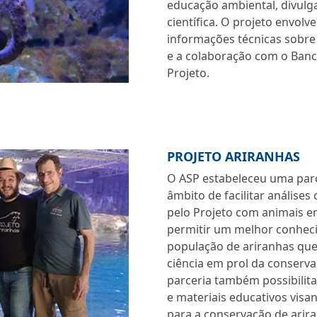
educação ambiental, divulga
científica. O projeto envol
informações técnicas sobre
e a colaboração com o Banc
Projeto.
PROJETO ARIRANHAS
O ASP estabeleceu uma parc
âmbito de facilitar análises
pelo Projeto com animais e
permitir um melhor conhec
população de ariranhas qu
ciência em prol da conserva
parceria também possibilit
e materiais educativos visa
para a conservação de arir