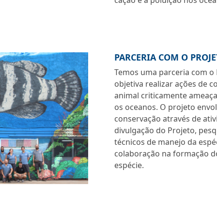
cação e a poluição nos ocea
PARCERIA COM O PROJE
Temos uma parceria com o P
objetiva realizar ações de 
animal criticamente ameaçad
os oceanos. O projeto envo
conservação através de ati
divulgação do Projeto, pes
técnicos de manejo da espéc
colaboração na formação do
espécie.